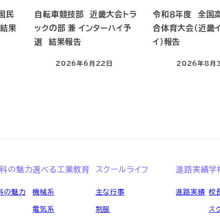
 国民
自転車競技部 近畿大会トラ
令和８年度 全国
」結果
ックの部 兼 インターハイ予
合体育大会（近畿
選 結果報告
イ）報告
2026年6月22日
2026年8月
投稿日
投稿日
高等学校 全日制
科の魅力
選べる工業教育
スクールライフ
進路実績
学
科の魅力
機械系
主な行事
進路実績
校
電気系
制服
ス