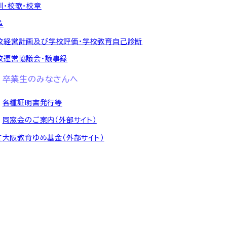
訓・校歌・校章
革
校経営計画及び学校評価・学校教育自己診断
校運営協議会・議事録
卒業生のみなさんへ
各種証明書発行等
同窓会のご案内（外部サイト）
て
大阪教育ゆめ基金（外部サイト）