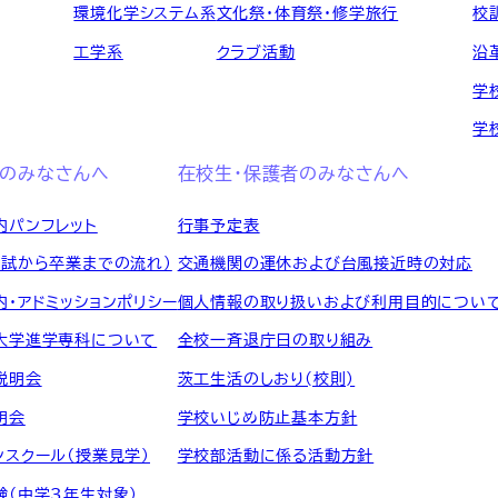
環境化学システム系
文化祭・体育祭・修学旅行
校
工学系
クラブ活動
沿
学
学
のみなさんへ
在校生・保護者のみなさんへ
内パンフレット
行事予定表
入試から卒業までの流れ）
交通機関の運休および台風接近時の対応
内・アドミッションポリシー
個人情報の取り扱いおよび利用目的につい
大学進学専科について
全校一斉退庁日の取り組み
説明会
茨工生活のしおり(校則)
明会
学校いじめ防止基本方針
ンスクール（授業見学）
学校部活動に係る活動方針
験（中学3年生対象）