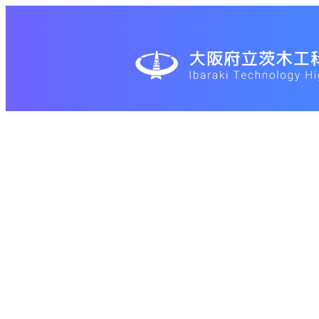
メ
イ
ン
コ
ン
テ
ン
ツ
へ
移
動