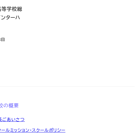
高等学校総
インターハ
3日
校の概要
長ごあいさつ
クールミッション・スクールポリシー