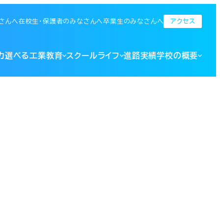
アクセス
さんへ
在校生・保護者のみなさんへ
卒業生のみなさんへ
科高等学校 全日制
力
選べる工業教育
スクールライフ
進路実績
学校の概要