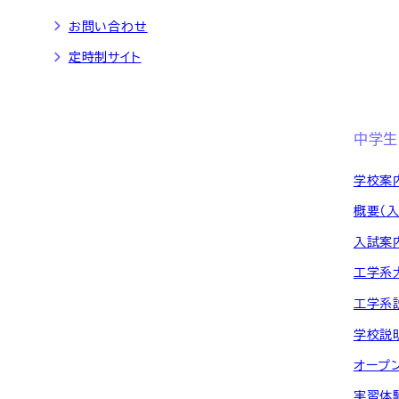
お問い合わせ
定時制サイト
中学生
学校案
概要（
入試案
工学系
工学系
学校説
オープ
実習体