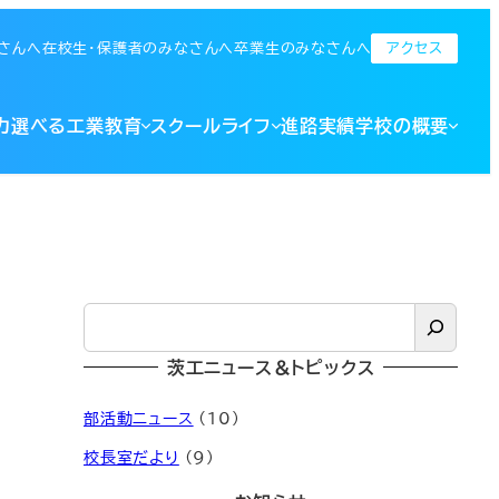
アクセス
さんへ
在校生・保護者のみなさんへ
卒業生のみなさんへ
科高等学校 全日制
力
選べる工業教育
スクールライフ
進路実績
学校の概要
検
索
茨工ニュース＆トピックス
部活動ニュース
(10)
校長室だより
(9)