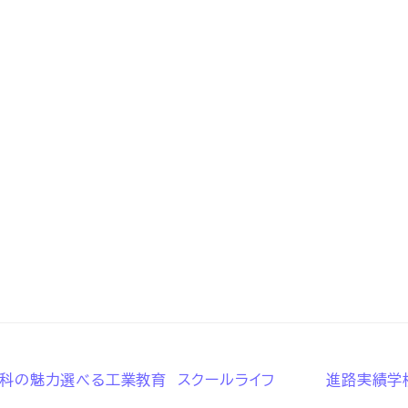
高等学校 全日制
科の魅力
選べる工業教育
スクールライフ
進路実績
学