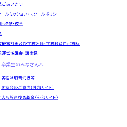
長ごあいさつ
クールミッション・スクールポリシー
訓・校歌・校章
革
校経営計画及び学校評価・学校教育自己診断
校運営協議会・議事録
卒業生のみなさんへ
各種証明書発行等
同窓会のご案内（外部サイト）
て
大阪教育ゆめ基金（外部サイト）