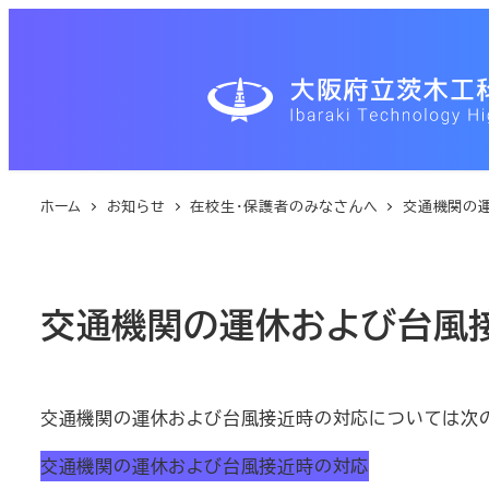
メ
イ
ン
コ
ン
テ
ン
ホーム
お知らせ
在校生・保護者のみなさんへ
交通機関の
ツ
へ
移
交通機関の運休および台風
動
交通機関の運休および台風接近時の対応については次の
交通機関の運休および台風接近時の対応