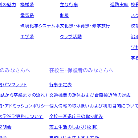
科の魅力
機械系
主な行事
進路実績
校
電気系
制服
ス
環境化学システム系
文化祭・体育祭・修学旅行
校
工学系
クラブ活動
沿
学
学
のみなさんへ
在校生・保護者のみなさんへ
内パンフレット
行事予定表
入試から卒業までの流れ）
交通機関の運休および台風接近時の対応
内・アドミッションポリシー
個人情報の取り扱いおよび利用目的につい
大学進学専科について
全校一斉退庁日の取り組み
説明会
茨工生活のしおり(校則)
明会
学校いじめ防止基本方針